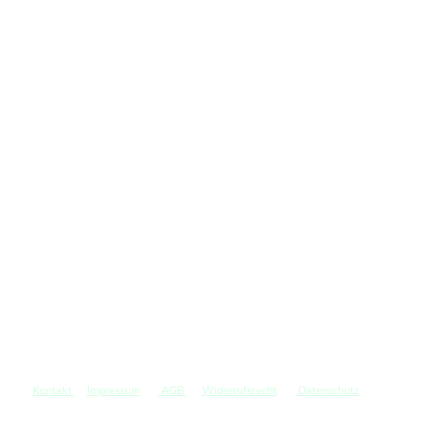
Kontakt
Impressum
AGB
Widerrufsrecht
Datenschutz
©
Copyright. Alle Rechte vorbehalten.