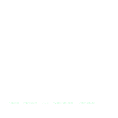
Kontakt
Impressum
AGB
Widerrufsrecht
Datenschutz
©
Copyright. Alle Rechte vorbehalten.